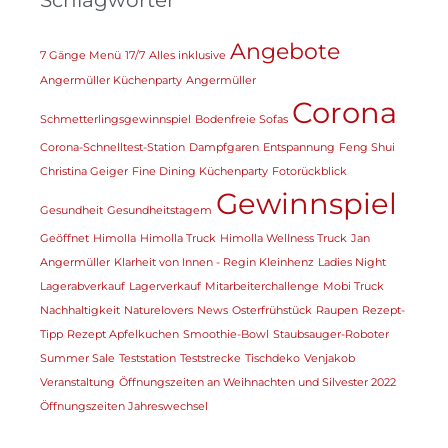
Angebote
7 Gänge Menü
17/7
Alles inklusive
Angermüller Küchenparty
Angermüller
Corona
Schmetterlingsgewinnspiel
Bodenfreie Sofas
Corona-Schnelltest-Station
Dampfgaren
Entspannung
Feng Shui
Christina Geiger
Fine Dining Küchenparty
Fotorückblick
Gewinnspiel
Gesundheit
Gesundheitstagem
Geöffnet
Himolla
Himolla Truck
Himolla Wellness Truck
Jan
Angermüller
Klarheit von Innen - Regin Kleinhenz
Ladies Night
Lagerabverkauf
Lagerverkauf
Mitarbeiterchallenge
Mobi Truck
Nachhaltigkeit
Naturelovers
News
Osterfrühstück
Raupen
Rezept-
Tipp
Rezept Apfelkuchen
Smoothie-Bowl
Staubsauger-Roboter
Summer Sale
Teststation
Teststrecke
Tischdeko
Venjakob
Veranstaltung
Öffnungszeiten an Weihnachten und Silvester 2022
Öffnungszeiten Jahreswechsel