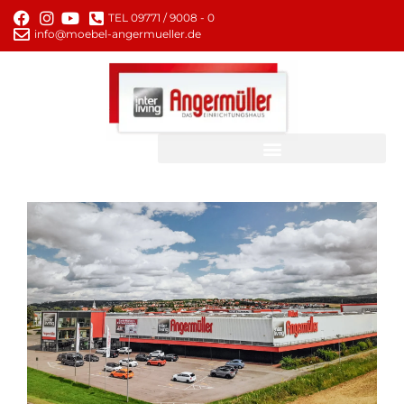
TEL 09771 / 9008 - 0
info@moebel-angermueller.de