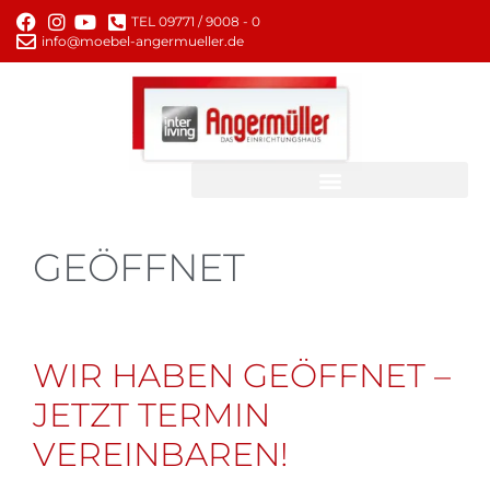
TEL 09771 / 9008 - 0
info@moebel-angermueller.de
GEÖFFNET
WIR HABEN GEÖFFNET –
JETZT TERMIN
VEREINBAREN!