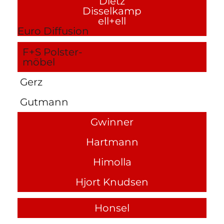
Dietz
Disselkamp
ell+ell
Euro Diffusion
F+S Polster-
möbel
Gerz
Gutmann
Gwinner
Hartmann
Himolla
Hjort Knudsen
Honsel