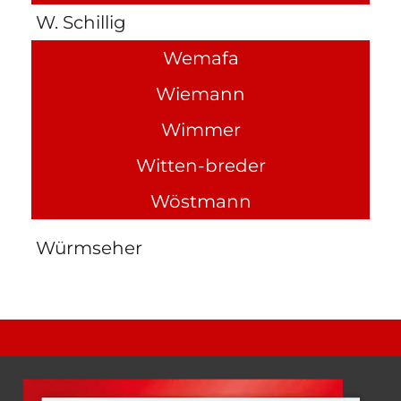
W. Schillig
Wemafa
Wiemann
Wimmer
Witten-breder
Wöstmann
Würmseher