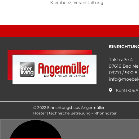
Kleinhenz
,
Veranstaltung
EINRICHTUN
Talstraße 4
97616 Bad Ne
09771 / 900 8 
info@moebel-
Kontakt & A
© 2022 Einrichtungshaus Angermüller
Hoster | technische Betreuung – Rhönhoster