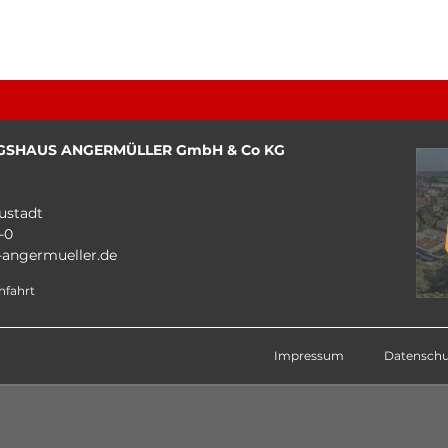
GSHAUS ANGERMÜLLER GmbH & Co KG
ustadt
-0
angermueller.de
nfahrt
Impressum
Datenschu