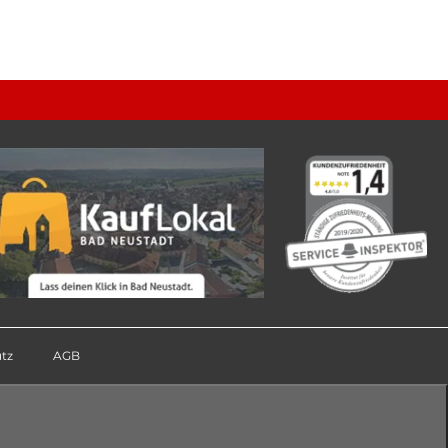
tz
AGB