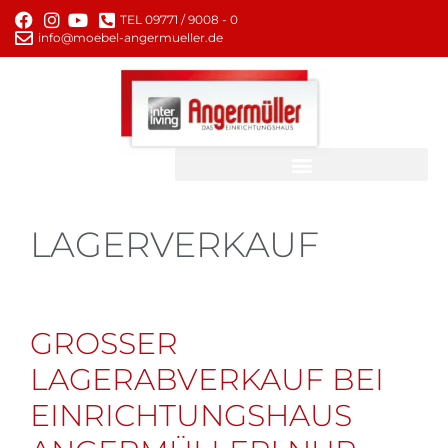
TEL 09771 / 9008 - 0
info@moebel-angermueller.de
LAGERVERKAUF
GROSSER L
AGERABVERKAUF BEI E
INRICHTUNGSHAUS A