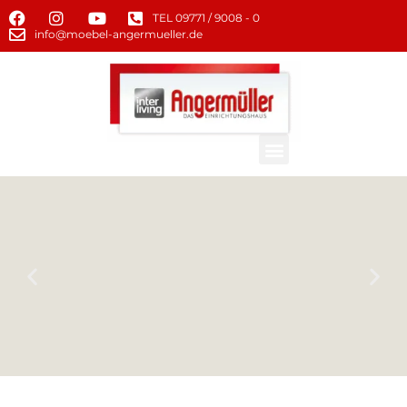
TEL 09771 / 9008 - 0
info@moebel-angermueller.de