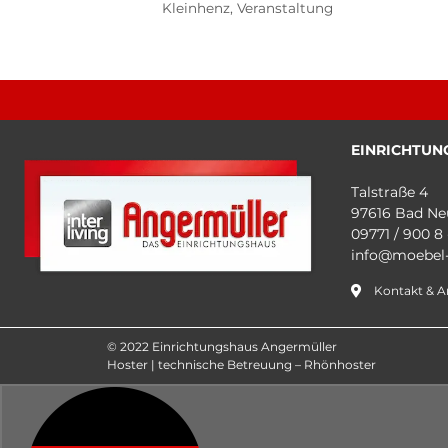
Kleinhenz
,
Veranstaltung
EINRICHTUN
Talstraße 4
97616 Bad Ne
09771 / 900 8 
info@moebel-
Kontakt & A
© 2022 Einrichtungshaus Angermüller
Hoster | technische Betreuung – Rhönhoster