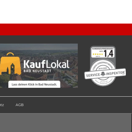
tz
AGB