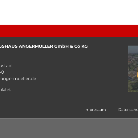
GSHAUS ANGERMÜLLER GmbH & Co KG
ustadt
-0
angermueller.de
nfahrt
Impressum
Datenschu