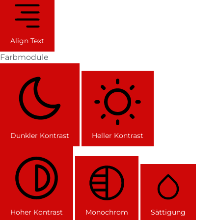
Align Text
Farbmodule
Dunkler Kontrast
Heller Kontrast
Hoher Kontrast
Monochrom
Sättigung