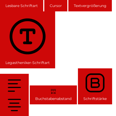
Lesbare Schriftart
Cursor
Textvergrößerung
Legastheniker-Schriftart
Buchstabenabstand
Schriftstärke