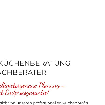
 KÜCHENBERATUNG
ACHBERATER
illimetergenaue Planung –
it Endpreisgarantie!
 sich von unseren professionellen Küchenprofis