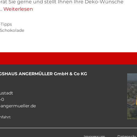
ät Sie gerne und stellt Ihnen Ihre Deko-Wünsche
 …
Weiterlesen
-Tipps
 Schokolade
GSHAUS ANGERMÜLLER GmbH & Co KG
ustadt
-0
angermueller.de
nfahrt
Impressum
Datenschu