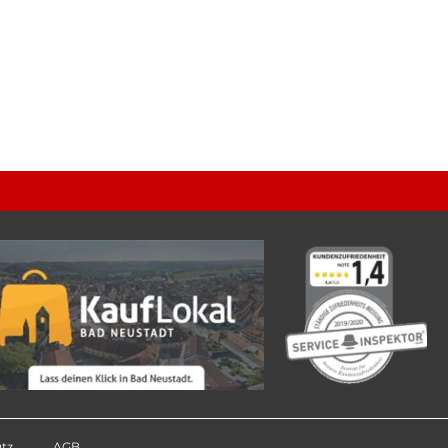
tz
AGB