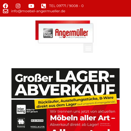
TEL 09771 / 9008 - 0
info@moebel-angermueller.de