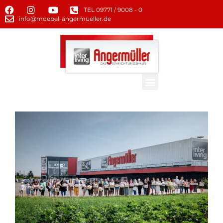
TEL 09771 / 9008 - 0
info@moebel-angermueller.de