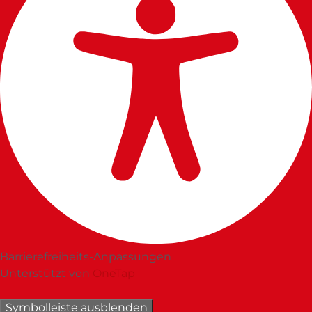
Barrierefreiheits-Anpassungen
Unterstützt von
OneTap
Symbolleiste ausblenden