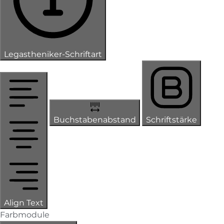
Legastheniker-Schriftart
Buchstabenabstand
Schriftstärke
Align Text
Farbmodule