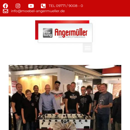
TEL 09771 / 9008 - 0
info@moebel-angermueller.de