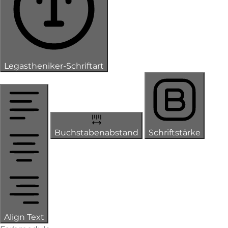
Legastheniker-Schriftart
Buchstabenabstand
Schriftstärke
Align Text