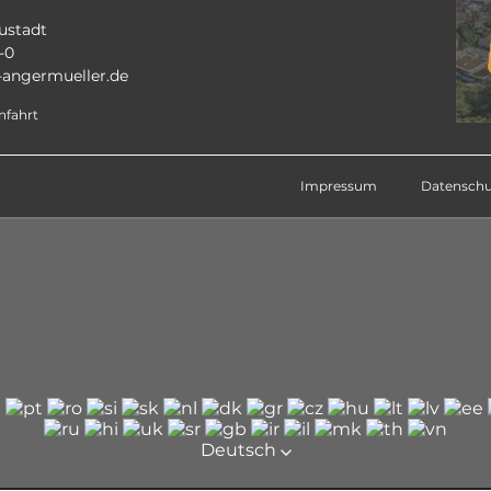
ustadt
-0
angermueller.de
nfahrt
Impressum
Datenschu
Deutsch