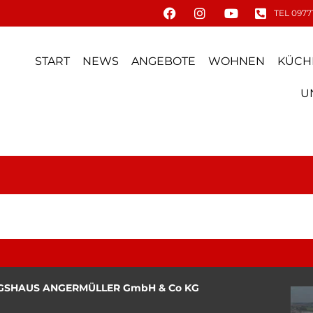
TEL 09771
START
NEWS
ANGEBOTE
WOHNEN
KÜCH
U
GSHAUS ANGERMÜLLER GmbH & Co KG