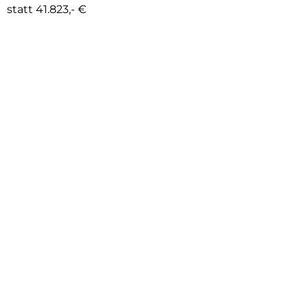
statt 41.823,- €