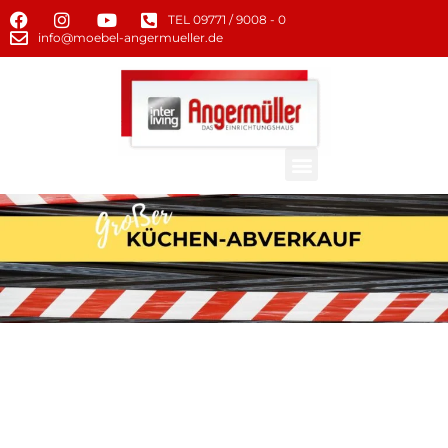
TEL 09771 / 9008 - 0
info@moebel-angermueller.de