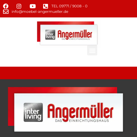
TEL 09771 / 9008 - 0
info@moebel-angermueller.de