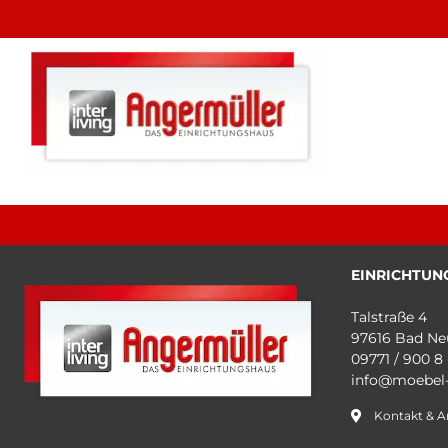
EINRICHTUN
Talstraße 4
97616 Bad Ne
09771 / 900 8 
info@moebel-
Kontakt & A