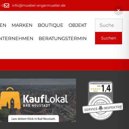
- 0
info@moebel-angermueller.de
EN
MARKEN
BOUTIQUE
OBJEKT
NTERNEHMEN
BERATUNGSTERMIN