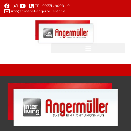
TEL 09771 / 9008 - 0
info@moebel-angermueller.de