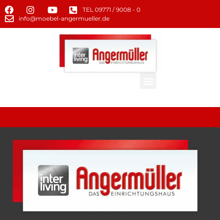
TEL 09771 / 9008 - 0
info@moebel-angermueller.de