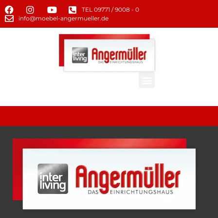
TEL 09771 / 9008 - 0
info@moebel-angermueller.de